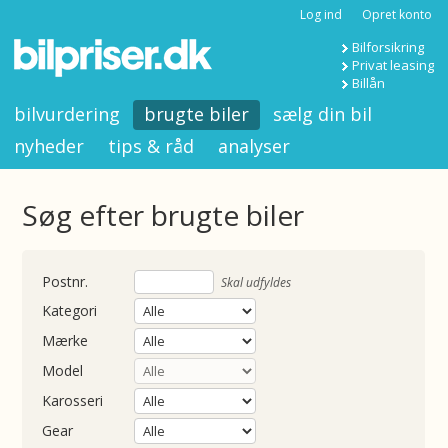
Log ind
Opret konto
Bilforsikring
Privat leasing
Billån
bilvurdering
brugte biler
sælg din bil
nyheder
tips & råd
analyser
Søg efter brugte biler
nummer
Skal udfyldes
Kategori
Mærke
Model
Karosseri
Gear