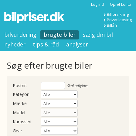
Log ind
Opret konto
Bilforsikring
Privat leasing
Billån
bilvurdering
brugte biler
sælg din bil
nyheder
tips & råd
analyser
Søg efter brugte biler
nummer
Skal udfyldes
Kategori
Mærke
Model
Karosseri
Gear