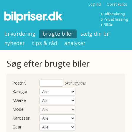
Log ind
Opret konto
Bilforsikring
Privat leasing
Billån
bilvurdering
brugte biler
sælg din bil
nyheder
tips & råd
analyser
Søg efter brugte biler
nummer
Skal udfyldes
Kategori
Mærke
Model
Karosseri
Gear