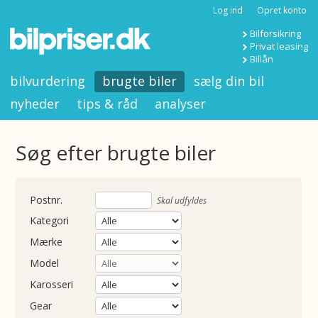
Log ind
Opret konto
Bilforsikring
Privat leasing
Billån
bilvurdering
brugte biler
sælg din bil
nyheder
tips & råd
analyser
Søg efter brugte biler
nummer
Skal udfyldes
Kategori
Mærke
Model
Karosseri
Gear