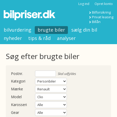
Log ind
Opret konto
Bilforsikring
Privat leasing
Billån
bilvurdering
brugte biler
sælg din bil
nyheder
tips & råd
analyser
Søg efter brugte biler
nummer
Skal udfyldes
Kategori
Mærke
Model
Karosseri
Gear