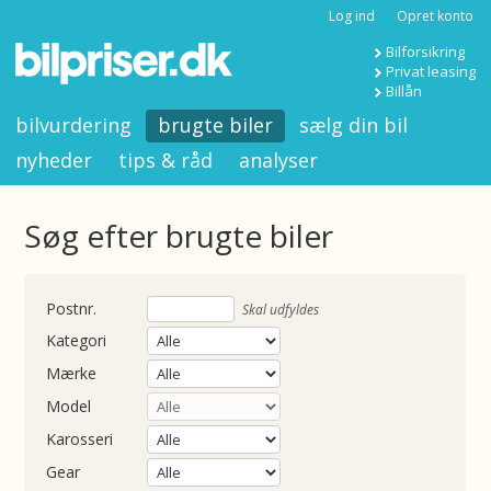
Log ind
Opret konto
Bilforsikring
Privat leasing
Billån
bilvurdering
brugte biler
sælg din bil
nyheder
tips & råd
analyser
Søg efter brugte biler
nummer
Skal udfyldes
Kategori
Mærke
Model
Karosseri
Gear