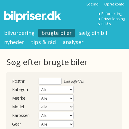
Log ind
Opret konto
Bilforsikring
Privat leasing
Billån
bilvurdering
brugte biler
sælg din bil
nyheder
tips & råd
analyser
Søg efter brugte biler
nummer
Skal udfyldes
Kategori
Mærke
Model
Karosseri
Gear