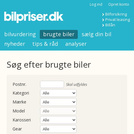
Log ind
Opret konto
Bilforsikring
Privat leasing
Billån
bilvurdering
brugte biler
sælg din bil
nyheder
tips & råd
analyser
Søg efter brugte biler
nummer
Skal udfyldes
Kategori
Mærke
Model
Karosseri
Gear