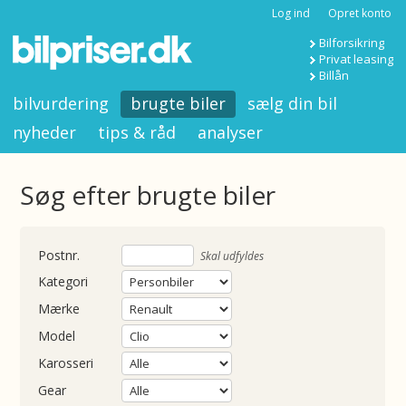
Log ind
Opret konto
Bilforsikring
Privat leasing
Billån
bilvurdering
brugte biler
sælg din bil
nyheder
tips & råd
analyser
Søg efter brugte biler
nummer
Skal udfyldes
Kategori
Mærke
Model
Karosseri
Gear