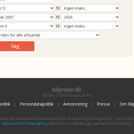
til
til
til
©2006 - 2026 Bilpriser.dk A/S
olitik
|
Persondatapolitik
|
Annoncering
|
Presse
|
Om Bilp
priser.dk været danmarks førende kilde til vurdering af brugte biler. Alle vurder
BilpriserPro Prisberegning
, bilbranchens uafhængige værktøj til bilvurdering.