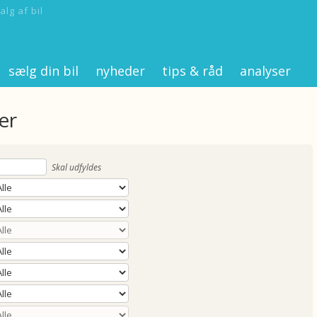
alg af bil
sælg din bil
nyheder
tips & råd
analyser
er
Skal udfyldes