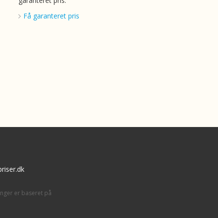
garanteret pris.
Få garanteret pris
riser.dk
inger er baseret på