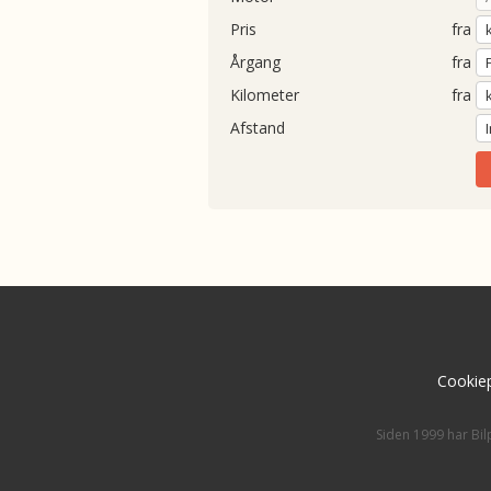
Pris
fra
Årgang
fra
Kilometer
fra
Afstand
Cookiep
Siden 1999 har Bil