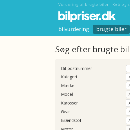
Vurdering af brugte biler - Køb og s
bilvurdering
brugte biler
Søg efter brugte bil
Dit postnummer
Kategori
Mærke
Model
Karosseri
Gear
Brændstof
Motor