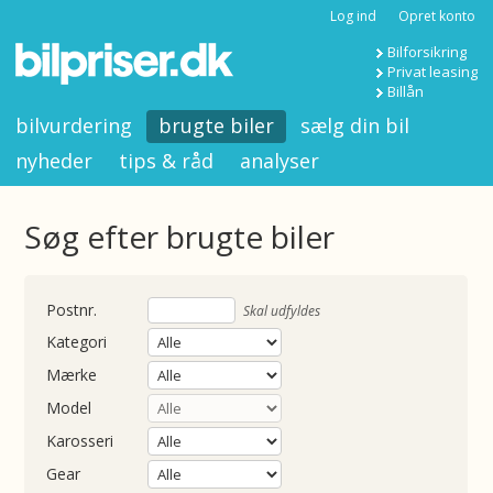
Log ind
Opret konto
Bilforsikring
Privat leasing
Billån
bilvurdering
brugte biler
sælg din bil
nyheder
tips & råd
analyser
Søg efter brugte biler
nummer
Skal udfyldes
Kategori
Mærke
Model
Karosseri
Gear