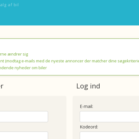
alg af bil
erne ændrer sig
nt (modtag e-mails med de nyeste annoncer der matcher dine søgekriterie
ndende nyheder om biler
er
Log ind
E-mail:
Kodeord: