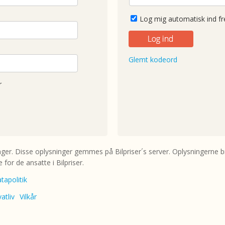
Log mig automatisk ind f
Glemt kodeord
r
inger. Disse oplysninger gemmes på Bilpriser´s server. Oplysningerne br
 for de ansatte i Bilpriser.
tapolitik
vatliv
Vilkår