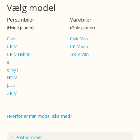
Vælg model
Personbiler
Varebiler
(Hvide plader)
(Gule plader)
Civic
Civic Van
CR-V
CR-V van
CR-V Hybrid
HR-V Van
e
e:Ny1
HR-V
Jazz
ZR-V
Hvorfor er min model ikke med?
Postnummer