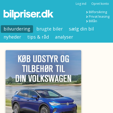
Log ind
Opret konto
Bilforsikring
Privat leasing
Billån
bilvurdering
brugte biler
sælg din bil
nyheder
tips & råd
analyser