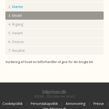
Mærke
Model
Årgang
Variant
Diverse
Resultat
Vurdering af hvad en bilforhandler vil give for din brugte bil.
©2006 - 2026 Bilpriser.dk A/S
Cookiepolitik
|
Persondatapolitik
|
Annoncering
|
Presse
|
Om Bilpriser.dk