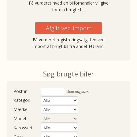
Få vurderet hvad en bilforhandler vil give
for din brugte bil.
Afgift ved import
Få vurderet registreringsafgiften ved
import af brugt bil fra andet EU land.
Søg brugte biler
nummer
Skal udfyldes
Kategori
Mærke
Model
Karosseri
Gear