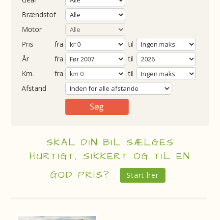
Brændstof
Motor
Pris
fra
til
Årgang
fra
til
ometer
fra
til
Afstand
SKAL DIN BIL SÆLGES
HURTIGT, SIKKERT OG TIL EN
GOD PRIS?
Start her