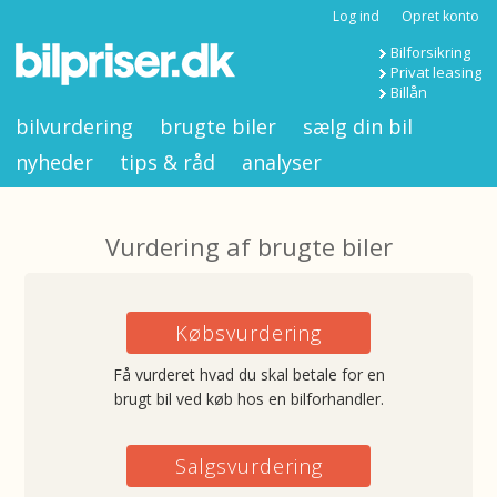
Log ind
Opret konto
Bilforsikring
Privat leasing
Billån
bilvurdering
brugte biler
sælg din bil
nyheder
tips & råd
analyser
Vurdering af brugte biler
Købsvurdering
Få vurderet hvad du skal betale for en
brugt bil ved køb hos en bilforhandler.
Salgsvurdering