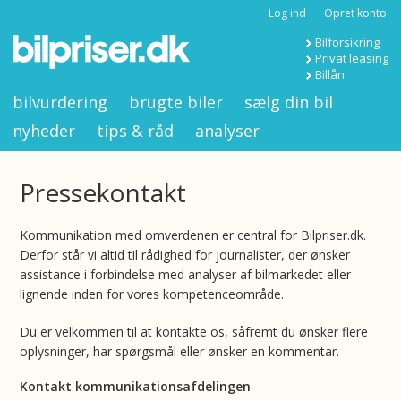
Log ind
Opret konto
Bilforsikring
Privat leasing
Billån
bilvurdering
brugte biler
sælg din bil
nyheder
tips & råd
analyser
Pressekontakt
Kommunikation med omverdenen er central for Bilpriser.dk.
Derfor står vi altid til rådighed for journalister, der ønsker
assistance i forbindelse med analyser af bilmarkedet eller
lignende inden for vores kompetenceområde.
Du er velkommen til at kontakte os, såfremt du ønsker flere
oplysninger, har spørgsmål eller ønsker en kommentar.
Kontakt kommunikationsafdelingen