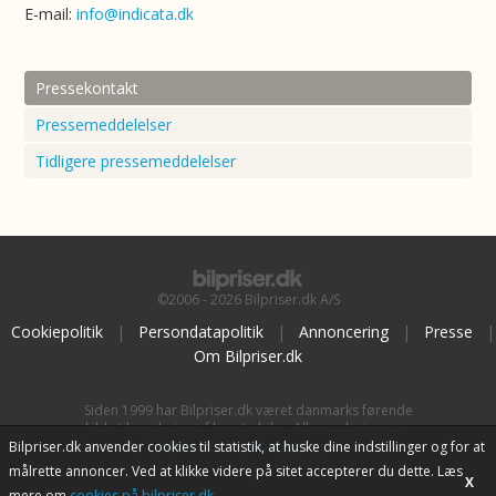
E-mail:
info@indicata.dk
Pressekontakt
Pressemeddelelser
Tidligere pressemeddelelser
©2006 - 2026 Bilpriser.dk A/S
Cookiepolitik
|
Persondatapolitik
|
Annoncering
|
Presse
|
Om Bilpriser.dk
Siden 1999 har Bilpriser.dk været danmarks førende
kilde til vurdering af brugte biler. Alle vurderinger er
baseret på
BilpriserPro Prisberegning
, bilbranchens
Bilpriser.dk anvender cookies til statistik, at huske dine indstillinger og for at
uafhængige værktøj til bilvurdering.
målrette annoncer. Ved at klikke videre på sitet accepterer du dette. Læs
X
mere om
cookies på bilpriser.dk
.