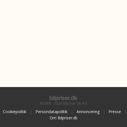
©2006 - 2026 Bilpriser.dk A/S
Cookiepolitik
|
Persondatapolitik
|
Annoncering
|
Presse
|
Om Bilpriser.dk