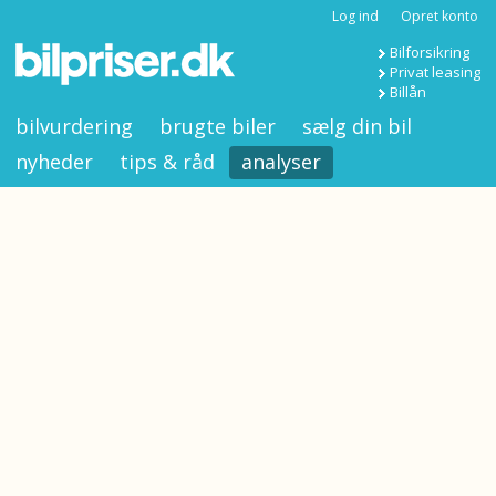
Log ind
Opret konto
Bilforsikring
Privat leasing
Billån
bilvurdering
brugte biler
sælg din bil
nyheder
tips & råd
analyser