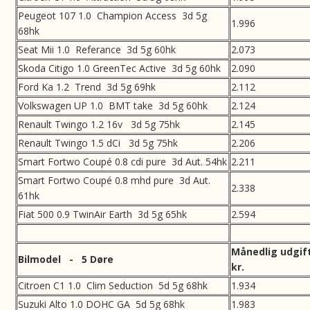
Peugeot 107 1.0 Champion Access 3d 5g
1.996
68hk
Seat Mii 1.0 Referance 3d 5g 60hk
2.073
Skoda Citigo 1.0 GreenTec Active 3d 5g 60hk
2.090
Ford Ka 1.2 Trend 3d 5g 69hk
2.112
Volkswagen UP 1.0 BMT take 3d 5g 60hk
2.124
Renault Twingo 1.2 16v 3d 5g 75hk
2.145
Renault Twingo 1.5 dCi 3d 5g 75hk
2.206
Smart Fortwo Coupé 0.8 cdi pure 3d Aut. 54hk
2.211
Smart Fortwo Coupé 0.8 mhd pure 3d Aut.
2.338
61hk
Fiat 500 0.9 TwinAir Earth 3d 5g 65hk
2.594
Månedlig udgif
Bilmodel - 5 Døre
kr.
Citroen C1 1.0 Clim Seduction 5d 5g 68hk
1.934
Suzuki Alto 1.0 DOHC GA 5d 5g 68hk
1.983