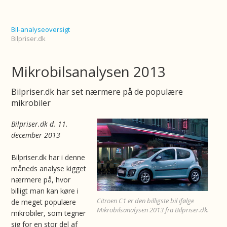
Bil-analyseoversigt
Bilpriser.dk
Mikrobilsanalysen 2013
Bilpriser.dk har set nærmere på de populære
mikrobiler
Bilpriser.dk d. 11.
december 2013
Bilpriser.dk har i denne
måneds analyse kigget
nærmere på, hvor
billigt man kan køre i
Citroen C1 er den billigste bil ifølge
de meget populære
Mikrobilsanalysen 2013 fra Bilpriser.dk.
mikrobiler, som tegner
sig for en stor del af