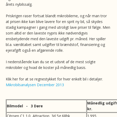
årets nybilssalg.
Priskrigen raser fortsat blandt mikrobilerne, og når man tror
at prisen ikke kan blive lavere for en sprit ny bil, så skydes
stadig kampagner i gang med utroligt lave priser til følge. Men
som altid er den laveste nypris ikke nødvendigvis
ensbetydende med den laveste udgift pr. måned. Her spiller
bl.a. værditabet samt udgifter til brændstof, finansiering og
ejerafgift også en afgørende rolle.
I nedenstående kan du se et udsnit af de mest solgte
mikrobiler og hvad de koster på månedlig basis.
Klik her for at se regnestykket for hver enkelt bil i detaljer.
Mikrobilsanalysen December 2013
Månedlig udgif
Bilmodel - 3 Døre
kr.
Citroen C1 1.0 Attraction 3d 5g 68hk
1.995