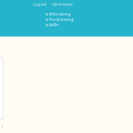
Log ind
Opret konto
Bilforsikring
Privat leasing
Billån