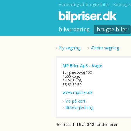
Vurdering af brugte biler - Køb og s
bilvurdering
brugte biler
Ny søgning
Ændre søgning
MP Biler ApS - Køge
Tangmosevej 100
4600 Køge
24 94 34 68
56 63 52 52
www.mpbiler.dk
Vis på kort
Rutevejledning
Resultat
1-15
af
312
fundne biler