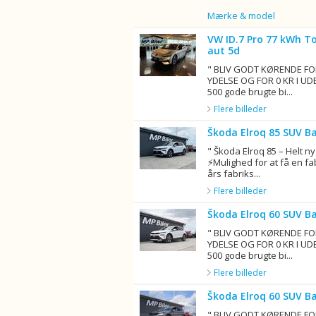
Billede
Mærke & model
VW ID.7 Pro 77 kWh T
aut 5d
" BLIV GODT KØRENDE FO
YDELSE OG FOR 0 KR I UD
500 gode brugte bi...
Flere billeder
Škoda Elroq 85 SUV B
" Škoda Elroq 85 – Helt ny
⚡Mulighed for at få en fa
års fabriks...
Flere billeder
Škoda Elroq 60 SUV B
" BLIV GODT KØRENDE FO
YDELSE OG FOR 0 KR I UD
500 gode brugte bi...
Flere billeder
Škoda Elroq 60 SUV B
" BLIV GODT KØRENDE FO