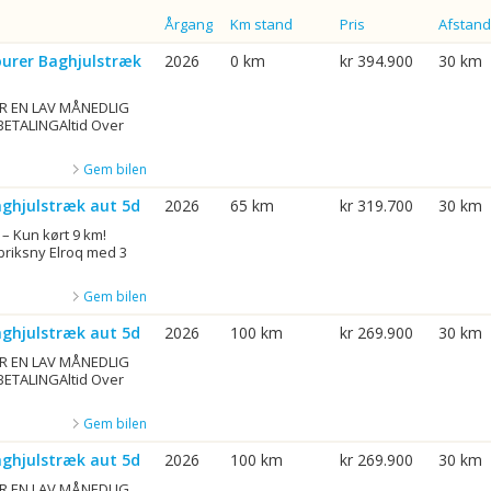
Årgang
Km stand
Pris
Afstand
ourer Baghjulstræk
2026
0 km
kr 394.900
30 km
R EN LAV MÅNEDLIG
BETALINGAltid Over
Gem bilen
aghjulstræk aut 5d
2026
65 km
kr 319.700
30 km
 – Kun kørt 9 km!
briksny Elroq med 3
Gem bilen
aghjulstræk aut 5d
2026
100 km
kr 269.900
30 km
R EN LAV MÅNEDLIG
BETALINGAltid Over
Gem bilen
aghjulstræk aut 5d
2026
100 km
kr 269.900
30 km
R EN LAV MÅNEDLIG