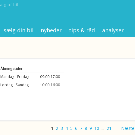
alg af bil
sælg din bil
nyheder
tips & råd
analyser
Åbningstider
Mandag - Fredag
09:00-17:00
Lørdag - Søndag
10:00-16:00
1
2
3
4
5
6
7
8
9
10
...
21
Næste