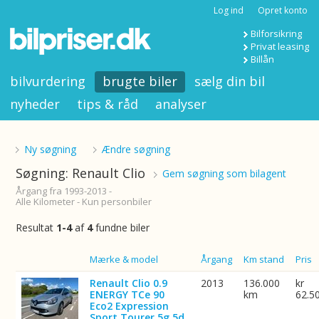
Log ind
Opret konto
Bilforsikring
Privat leasing
Billån
bilvurdering
brugte biler
sælg din bil
nyheder
tips & råd
analyser
Ny søgning
Ændre søgning
Søgning: Renault Clio
Gem søgning som bilagent
Årgang fra 1993-2013 -
Alle Kilometer - Kun personbiler
Resultat
1-4
af
4
fundne biler
Billede
Mærke & model
Årgang
Km stand
Pris
Renault Clio 0.9
2013
136.000
kr
ENERGY TCe 90
km
62.5
Eco2 Expression
Sport Tourer 5g 5d