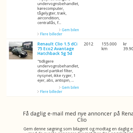
undervognsbehandlet,
kørecomputer,
tågelygter, træk,
aircondition,
centrallås, f...
Gem bilen
Flere billeder
Renault Clio 1.5 dCi
2012
155.000
kr
75 Eco2 Avantage
km
39.9
Hatchback 5g 5d
"tidligere
undervognsbehandlet,
diesel partikel filter,
nysynet, ikke ryger, 1
ejer, abs, antispin, ...
Gem bilen
Flere billeder
Få daglig e-mail med nye annoncer på Ren
Clio
Gem denne søgning som bilagent og modtag en daglig e