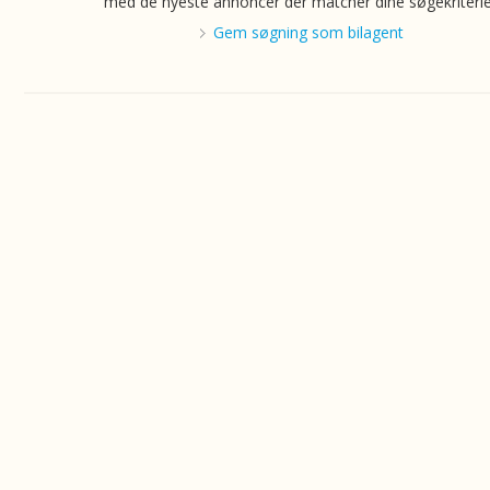
med de nyeste annoncer der matcher dine søgekriterie
Gem søgning som bilagent