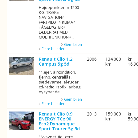
Højdepunkter: ⭐ 1200
KG. TRÆK⭐
NAVIGATION⭐
FARTPILOT⭐ KLIMA⭐
TÅGELYGTER⭐
LÆDERRAT MED
MULTIFUNKTION⭐...
Gem bilen
Flere billeder
Renault Clio 1.2
2006
134.000
kr
Campus 5g 5d
km
16.9
"1.ejer, aircondition,
fjernb. centrallås,
sædevarme, el-ruder,
cd/radio, isofix, airbag,
nysynet de...
Gem bilen
Flere billeder
Renault Clio 0.9
2013
159.000
kr
ENERGY TCe 90
km
59.9
Eco2 Dynamique
Sport Tourer 5g 5d
"Nysynet .tidligere