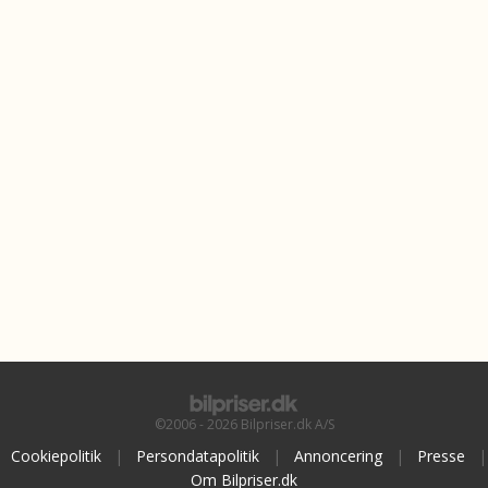
©2006 - 2026 Bilpriser.dk A/S
Cookiepolitik
|
Persondatapolitik
|
Annoncering
|
Presse
|
Om Bilpriser.dk