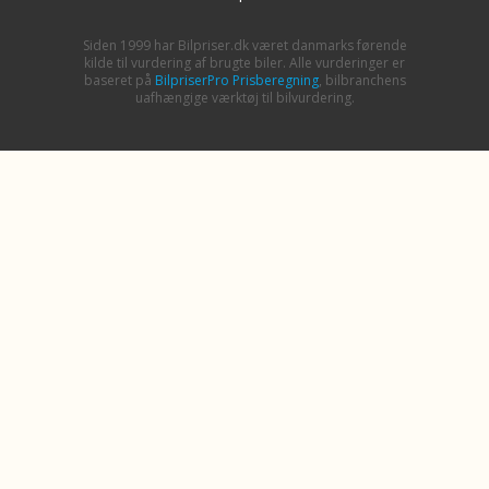
Siden 1999 har Bilpriser.dk været danmarks førende
kilde til vurdering af brugte biler. Alle vurderinger er
baseret på
BilpriserPro Prisberegning
, bilbranchens
uafhængige værktøj til bilvurdering.