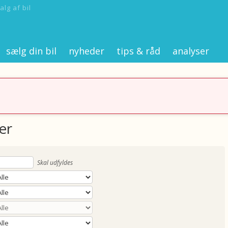
alg af bil
sælg din bil
nyheder
tips & råd
analyser
er
Skal udfyldes