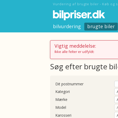
Vurdering af brugte biler - Køb og s
bilvurdering
brugte biler
Vigtig meddelelse:
Ikke alle felter er udfyldt:
Søg efter brugte bil
Dit postnummer
Kategori
Mærke
Model
Karosseri