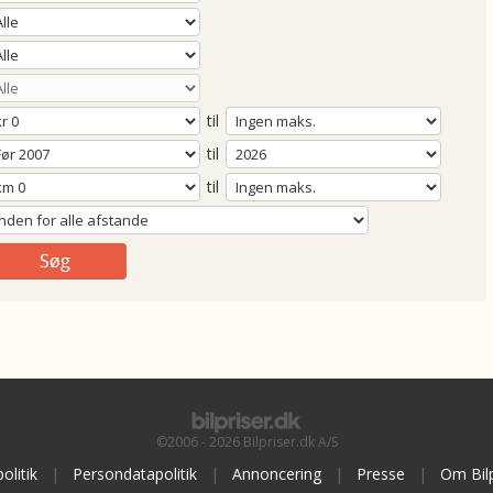
til
til
til
©2006 - 2026 Bilpriser.dk A/S
olitik
|
Persondatapolitik
|
Annoncering
|
Presse
|
Om Bilp