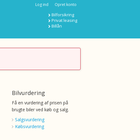
Log ind
Opret konto
Bilforsikring
Privat leasing
Billån
Bilvurdering
Få en vurdering af prisen på
brugte biler ved køb og salg.
Salgsvurdering
Købsvurdering