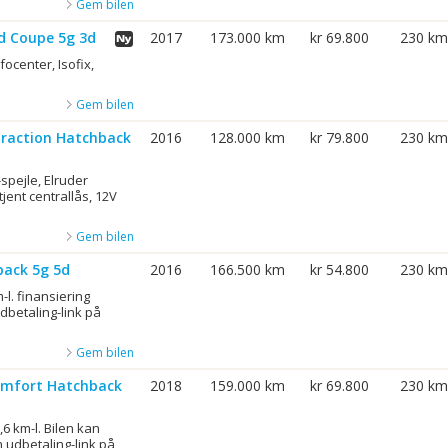
Gem bilen
nd Coupe 5g 3d
2017
173.000 km
kr 69.800
230 km
focenter, Isofix,
Gem bilen
traction Hatchback
2016
128.000 km
kr 79.800
230 km
spejle, Elruder
tjent centrallås, 12V
Gem bilen
back 5g 5d
2016
166.500 km
kr 54.800
230 km
-l. finansiering
dbetaling-link på
Gem bilen
Comfort Hatchback
2018
159.000 km
kr 69.800
230 km
6 km-l. Bilen kan
 udbetaling-link på