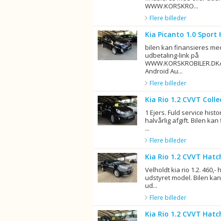
WWW.KORSKRO...
Flere billeder
Kia Picanto 1.0 Sport
bilen kan finansieres me
udbetaling-link på
WWW.KORSKROBILER.DKAp
Android Au...
Flere billeder
Kia Rio 1.2 CVVT Coll
1 Ejers. Fuld service histor
halvårlig afgift. Bilen ka
...
Flere billeder
Kia Rio 1.2 CVVT Hatc
Velholdt kia rio 1.2. 460,- h
udstyret model. Bilen kan
ud...
Flere billeder
Kia Rio 1.2 CVVT Hatc