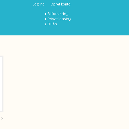
Log ind
Opret konto
Bilforsikring
Privat leasing
Billån