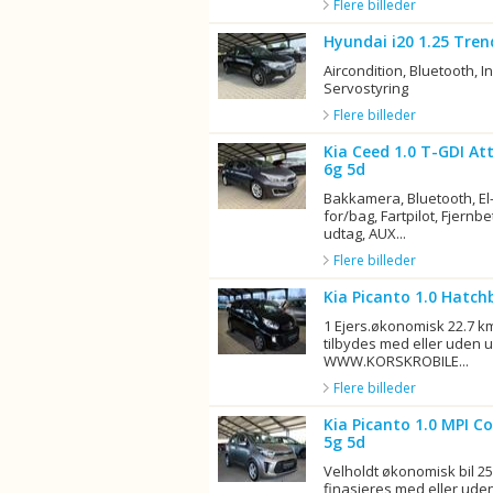
Flere billeder
Hyundai i20 1.25 Tre
Aircondition, Bluetooth, In
Servostyring
Flere billeder
Kia Ceed 1.0 T-GDI At
6g 5d
Bakkamera, Bluetooth, El-
for/bag, Fartpilot, Fjernbe
udtag, AUX...
Flere billeder
Kia Picanto 1.0 Hatch
1 Ejers.økonomisk 22.7 km
tilbydes med eller uden u
WWW.KORSKROBILE...
Flere billeder
Kia Picanto 1.0 MPI 
5g 5d
Velholdt økonomisk bil 25,
finasieres med eller uden