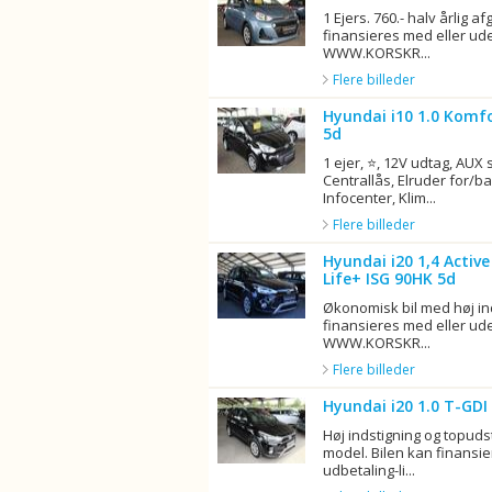
1 Ejers. 760.- halv årlig af
finansieres med eller ude
WWW.KORSKR...
Flere billeder
Hyundai i10 1.0 Komf
5d
1 ejer, ⭐, 12V udtag, AUX s
Centrallås, Elruder for/bag
Infocenter, Klim...
Flere billeder
Hyundai i20 1,4 Active
Life+ ISG 90HK 5d
Økonomisk bil med høj in
finansieres med eller ude
WWW.KORSKR...
Flere billeder
Hyundai i20 1.0 T-GDI 
Høj indstigning og topudst
model. Bilen kan finansi
udbetaling-li...