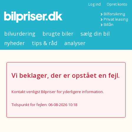
Log ind
Opret konto
Bilforsikring
Privat leasing
Billån
bilvurdering
brugte biler
sælg din bil
nyheder
tips & råd
analyser
Vi beklager, der er opstået en fejl.
Kontakt venligst Bilpriser for yderligere information.
Tidspunkt for fejlen: 06-08-2026 10:18