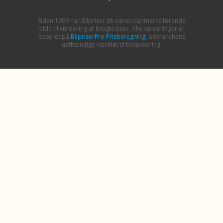
Siden 1999 har Bilpriser.dk været danmarks førende
kilde til vurdering af brugte biler. Alle vurderinger er
baseret på
BilpriserPro Prisberegning
, bilbranchens
uafhængige værktøj til bilvurdering.