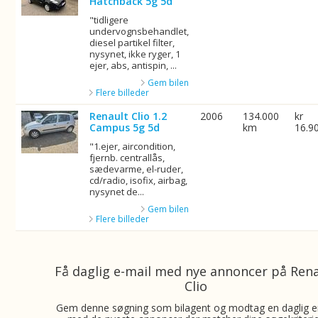
Hatchback 5g 5d
"tidligere
undervognsbehandlet,
diesel partikel filter,
nysynet, ikke ryger, 1
ejer, abs, antispin, ...
Gem bilen
Flere billeder
Renault Clio 1.2
2006
134.000
kr
Campus 5g 5d
km
16.9
"1.ejer, aircondition,
fjernb. centrallås,
sædevarme, el-ruder,
cd/radio, isofix, airbag,
nysynet de...
Gem bilen
Flere billeder
Få daglig e-mail med nye annoncer på Ren
Clio
Gem denne søgning som bilagent og modtag en daglig e