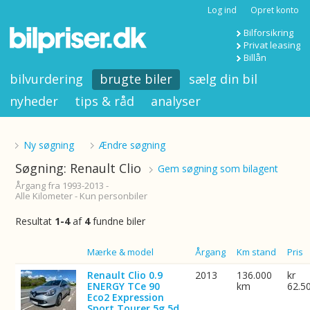
Log ind
Opret konto
Bilforsikring
Privat leasing
Billån
bilvurdering
brugte biler
sælg din bil
nyheder
tips & råd
analyser
Ny søgning
Ændre søgning
Søgning: Renault Clio
Gem søgning som bilagent
Årgang fra 1993-2013 -
Alle Kilometer - Kun personbiler
Resultat
1-4
af
4
fundne biler
Billede
Mærke & model
Årgang
Km stand
Pris
Renault Clio 0.9
2013
136.000
kr
ENERGY TCe 90
km
62.5
Eco2 Expression
Sport Tourer 5g 5d