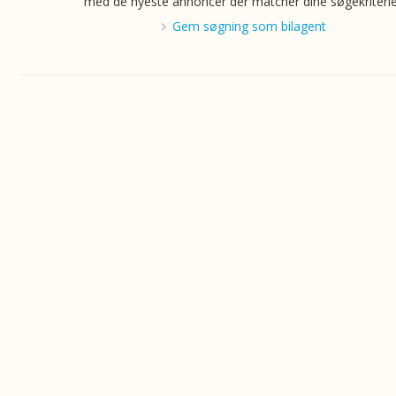
med de nyeste annoncer der matcher dine søgekriterie
Gem søgning som bilagent