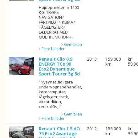
Højdepunkter: ⭐ 1200
KG. TRÆK⭐
NAVIGATION⭐
FARTPILOT⭐ KLIMA⭐
TÅGELYGTER⭐
LÆDERRAT MED
MULTIFUNKTION⭐...
Gem bilen
Flere billeder
Renault Clio 0.9
2013
159.000
kr
ENERGY TCe 90
km
59.9
Eco2 Dynamique
Sport Tourer 5g 5d
"Nysynet .tidligere
undervognsbehandlet,
kørecomputer,
tågelygter, træk,
aircondition,
centrallås, f...
Gem bilen
Flere billeder
Renault Clio 1.5 dCi
2012
155.000
kr
75 Eco2 Avantage
km
39.9