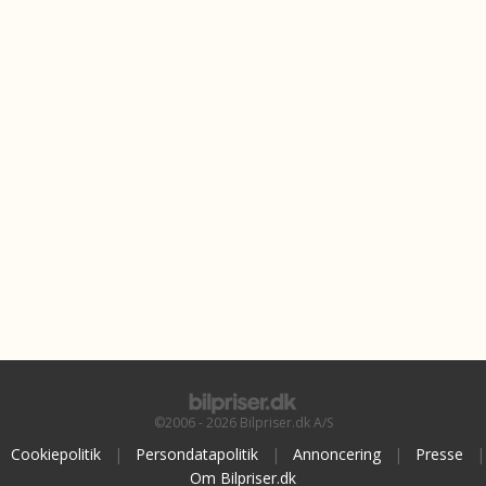
©2006 - 2026 Bilpriser.dk A/S
Cookiepolitik
|
Persondatapolitik
|
Annoncering
|
Presse
|
Om Bilpriser.dk