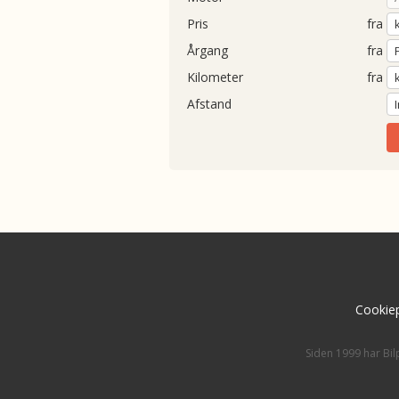
Pris
fra
Årgang
fra
Kilometer
fra
Afstand
Cookiep
Siden 1999 har Bil