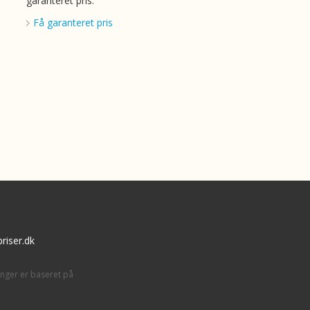
garanteret pris.
Få garanteret pris
riser.dk
inger er baseret på