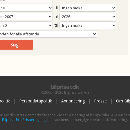
til
til
til
©2006 - 2026 Bilpriser.dk A/S
olitik
|
Persondatapolitik
|
Annoncering
|
Presse
|
Om Bilp
priser.dk været danmarks førende kilde til vurdering af brugte biler. Alle vurder
BilpriserPro Prisberegning
, bilbranchens uafhængige værktøj til bilvurdering.