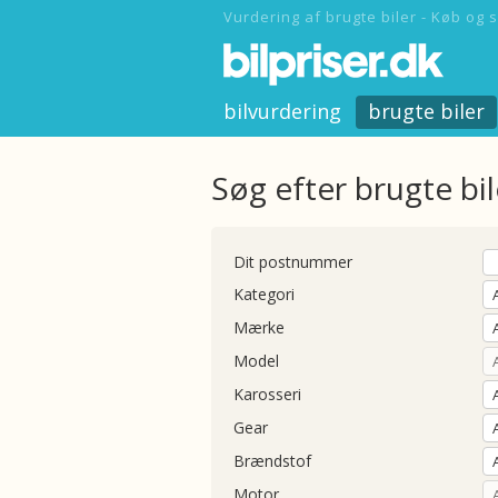
Vurdering af brugte biler - Køb og s
bilvurdering
brugte biler
Søg efter brugte bil
Dit postnummer
Kategori
Mærke
Model
Karosseri
Gear
Brændstof
Motor