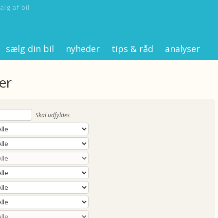
alg af bil
sælg din bil
nyheder
tips & råd
analyser
er
Skal udfyldes