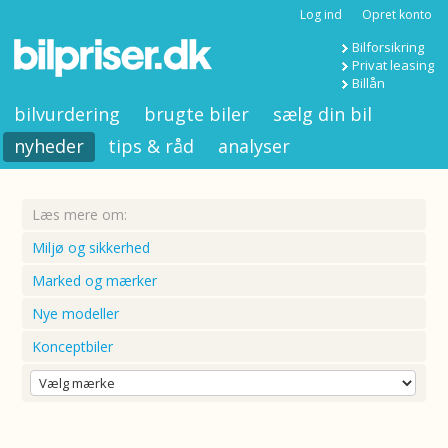
Log ind
Opret konto
Bilforsikring
Privat leasing
Billån
bilvurdering
brugte biler
sælg din bil
nyheder
tips & råd
analyser
Læs mere om:
Miljø og sikkerhed
Marked og mærker
Nye modeller
Konceptbiler