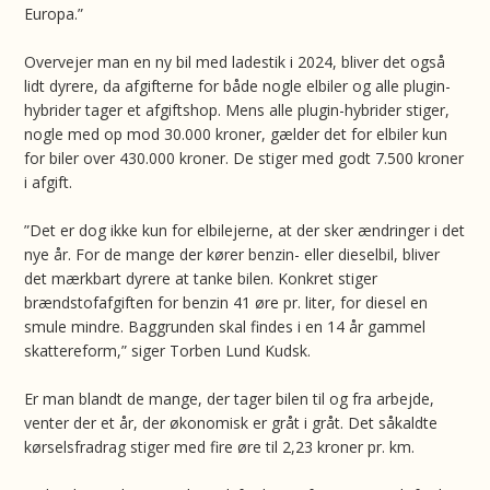
Europa.”
Overvejer man en ny bil med ladestik i 2024, bliver det også
lidt dyrere, da afgifterne for både nogle elbiler og alle plugin-
hybrider tager et afgiftshop. Mens alle plugin-hybrider stiger,
nogle med op mod 30.000 kroner, gælder det for elbiler kun
for biler over 430.000 kroner. De stiger med godt 7.500 kroner
i afgift.
”Det er dog ikke kun for elbilejerne, at der sker ændringer i det
nye år. For de mange der kører benzin- eller dieselbil, bliver
det mærkbart dyrere at tanke bilen. Konkret stiger
brændstofafgiften for benzin 41 øre pr. liter, for diesel en
smule mindre. Baggrunden skal findes i en 14 år gammel
skattereform,” siger Torben Lund Kudsk.
Er man blandt de mange, der tager bilen til og fra arbejde,
venter der et år, der økonomisk er gråt i gråt. Det såkaldte
kørselsfradrag stiger med fire øre til 2,23 kroner pr. km.