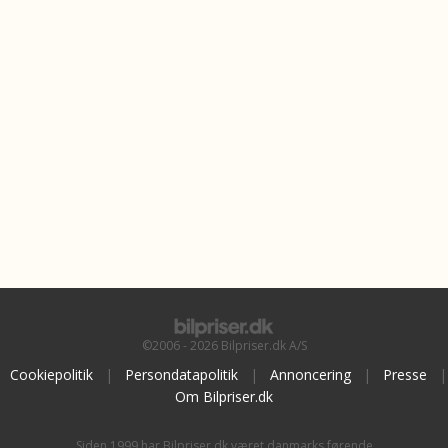
©2006 - 2026 Bilpriser.dk A/S
Cookiepolitik
|
Persondatapolitik
|
Annoncering
|
Presse
|
Om Bilpriser.dk
Siden 1999 har Bilpriser.dk været danmarks førende