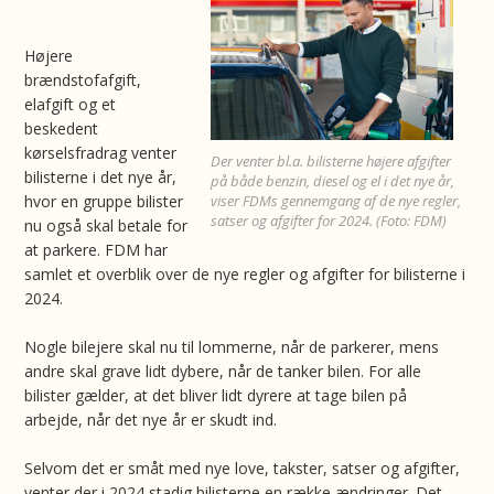
Højere
brændstofafgift,
elafgift og et
beskedent
kørselsfradrag venter
Der venter bl.a. bilisterne højere afgifter
bilisterne i det nye år,
på både benzin, diesel og el i det nye år,
hvor en gruppe bilister
viser FDMs gennemgang af de nye regler,
satser og afgifter for 2024. (Foto: FDM)
nu også skal betale for
at parkere. FDM har
samlet et overblik over de nye regler og afgifter for bilisterne i
2024.
Nogle bilejere skal nu til lommerne, når de parkerer, mens
andre skal grave lidt dybere, når de tanker bilen. For alle
bilister gælder, at det bliver lidt dyrere at tage bilen på
arbejde, når det nye år er skudt ind.
Selvom det er småt med nye love, takster, satser og afgifter,
venter der i 2024 stadig bilisterne en række ændringer. Det