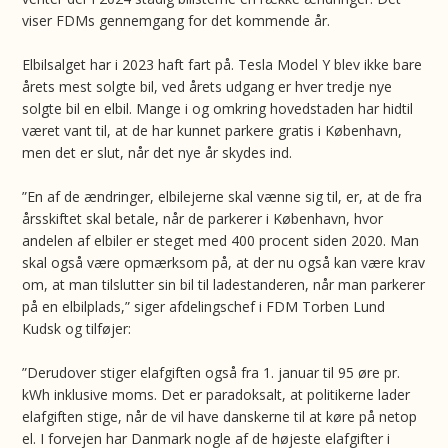
viser FDMs gennemgang for det kommende år.
Elbilsalget har i 2023 haft fart på. Tesla Model Y blev ikke bare
årets mest solgte bil, ved årets udgang er hver tredje nye
solgte bil en elbil. Mange i og omkring hovedstaden har hidtil
været vant til, at de har kunnet parkere gratis i København,
men det er slut, når det nye år skydes ind.
”En af de ændringer, elbilejerne skal vænne sig til, er, at de fra
årsskiftet skal betale, når de parkerer i København, hvor
andelen af elbiler er steget med 400 procent siden 2020. Man
skal også være opmærksom på, at der nu også kan være krav
om, at man tilslutter sin bil til ladestanderen, når man parkerer
på en elbilplads,” siger afdelingschef i FDM Torben Lund
Kudsk og tilføjer:
”Derudover stiger elafgiften også fra 1. januar til 95 øre pr.
kWh inklusive moms. Det er paradoksalt, at politikerne lader
elafgiften stige, når de vil have danskerne til at køre på netop
el. I forvejen har Danmark nogle af de højeste elafgifter i