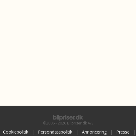
©2006 - 2026 Bilpriser.dk A/S
Cookiepolitik
|
Persondatapolitik
|
Annoncering
|
Presse
|