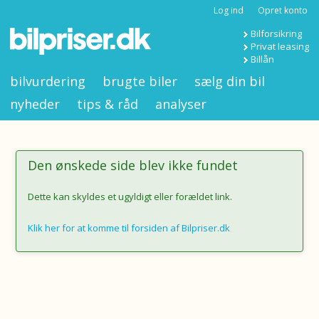
Log ind
Opret konto
Bilforsikring
Privat leasing
Billån
bilvurdering
brugte biler
sælg din bil
nyheder
tips & råd
analyser
Den ønskede side blev ikke fundet
Dette kan skyldes et ugyldigt eller forældet link.
Klik her for at komme til forsiden af Bilpriser.dk