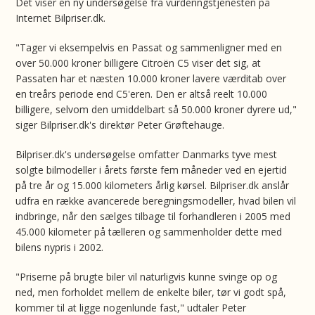
Det viser en ny undersøgelse fra vurderingstjenesten på
Internet Bilpriser.dk.
"Tager vi eksempelvis en Passat og sammenligner med en
over 50.000 kroner billigere Citroën C5 viser det sig, at
Passaten har et næsten 10.000 kroner lavere værditab over
en treårs periode end C5'eren. Den er altså reelt 10.000
billigere, selvom den umiddelbart så 50.000 kroner dyrere ud,"
siger Bilpriser.dk's direktør Peter Grøftehauge.
Bilpriser.dk's undersøgelse omfatter Danmarks tyve mest
solgte bilmodeller i årets første fem måneder ved en ejertid
på tre år og 15.000 kilometers årlig kørsel. Bilpriser.dk anslår
udfra en række avancerede beregningsmodeller, hvad bilen vil
indbringe, når den sælges tilbage til forhandleren i 2005 med
45.000 kilometer på tælleren og sammenholder dette med
bilens nypris i 2002.
"Priserne på brugte biler vil naturligvis kunne svinge op og
ned, men forholdet mellem de enkelte biler, tør vi godt spå,
kommer til at ligge nogenlunde fast," udtaler Peter