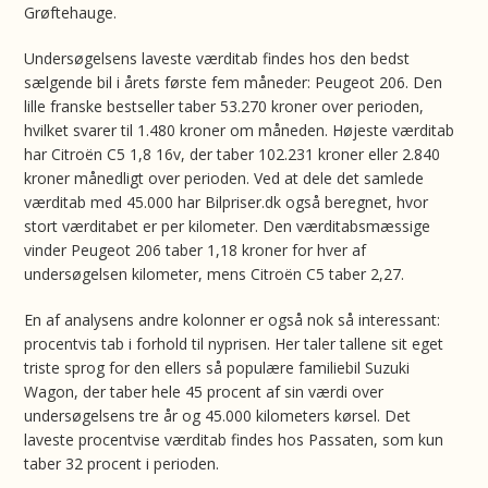
Grøftehauge.
Undersøgelsens laveste værditab findes hos den bedst
sælgende bil i årets første fem måneder: Peugeot 206. Den
lille franske bestseller taber 53.270 kroner over perioden,
hvilket svarer til 1.480 kroner om måneden. Højeste værditab
har Citroën C5 1,8 16v, der taber 102.231 kroner eller 2.840
kroner månedligt over perioden. Ved at dele det samlede
værditab med 45.000 har Bilpriser.dk også beregnet, hvor
stort værditabet er per kilometer. Den værditabsmæssige
vinder Peugeot 206 taber 1,18 kroner for hver af
undersøgelsen kilometer, mens Citroën C5 taber 2,27.
En af analysens andre kolonner er også nok så interessant:
procentvis tab i forhold til nyprisen. Her taler tallene sit eget
triste sprog for den ellers så populære familiebil Suzuki
Wagon, der taber hele 45 procent af sin værdi over
undersøgelsens tre år og 45.000 kilometers kørsel. Det
laveste procentvise værditab findes hos Passaten, som kun
taber 32 procent i perioden.