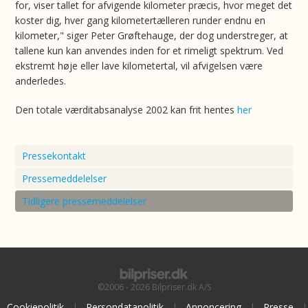
for, viser tallet for afvigende kilometer præcis, hvor meget det
koster dig, hver gang kilometertælleren runder endnu en
kilometer," siger Peter Grøftehauge, der dog understreger, at
tallene kun kan anvendes inden for et rimeligt spektrum. Ved
ekstremt høje eller lave kilometertal, vil afvigelsen være
anderledes.
Den totale værditabsanalyse 2002 kan frit hentes
her
Pressekontakt
Pressemeddelelser
Tidligere pressemeddelelser
©2006 - 2026 Bilpriser.dk A/S
Cookiepolitik
|
Persondatapolitik
|
Annoncering
|
Presse
|