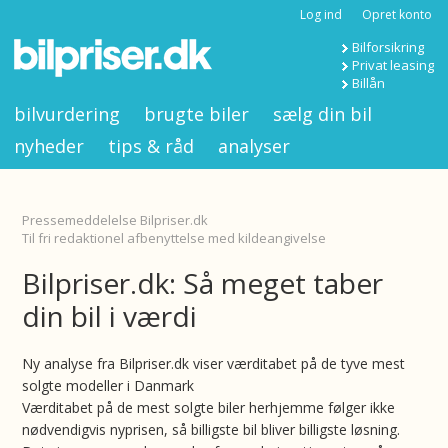
Log ind
Opret konto
Bilforsikring
Privat leasing
Billån
bilvurdering
brugte biler
sælg din bil
nyheder
tips & råd
analyser
Pressemeddelelse Bilpriser.dk
Til fri redaktionel afbenyttelse med kildeangivelse
Bilpriser.dk: Så meget taber
din bil i værdi
Ny analyse fra Bilpriser.dk viser værditabet på de tyve mest
solgte modeller i Danmark
Værditabet på de mest solgte biler herhjemme følger ikke
nødvendigvis nyprisen, så billigste bil bliver billigste løsning.