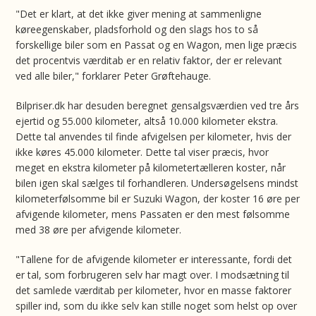
"Det er klart, at det ikke giver mening at sammenligne
køreegenskaber, pladsforhold og den slags hos to så
forskellige biler som en Passat og en Wagon, men lige præcis
det procentvis værditab er en relativ faktor, der er relevant
ved alle biler," forklarer Peter Grøftehauge.
Bilpriser.dk har desuden beregnet gensalgsværdien ved tre års
ejertid og 55.000 kilometer, altså 10.000 kilometer ekstra.
Dette tal anvendes til finde afvigelsen per kilometer, hvis der
ikke køres 45.000 kilometer. Dette tal viser præcis, hvor
meget en ekstra kilometer på kilometertælleren koster, når
bilen igen skal sælges til forhandleren. Undersøgelsens mindst
kilometerfølsomme bil er Suzuki Wagon, der koster 16 øre per
afvigende kilometer, mens Passaten er den mest følsomme
med 38 øre per afvigende kilometer.
"Tallene for de afvigende kilometer er interessante, fordi det
er tal, som forbrugeren selv har magt over. I modsætning til
det samlede værditab per kilometer, hvor en masse faktorer
spiller ind, som du ikke selv kan stille noget som helst op over