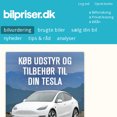
Log ind
Opret konto
Bilforsikring
Privat leasing
Billån
bilvurdering
brugte biler
sælg din bil
nyheder
tips & råd
analyser