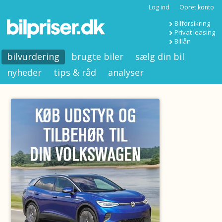
Log ind
Opret konto
Bilforsikring
Privat leasing
Billån
bilvurdering
brugte biler
sælg din bil
nyheder
tips & råd
analyser