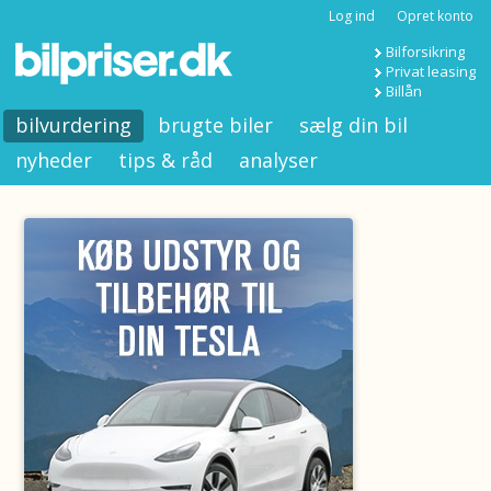
Log ind
Opret konto
Bilforsikring
Privat leasing
Billån
bilvurdering
brugte biler
sælg din bil
nyheder
tips & råd
analyser