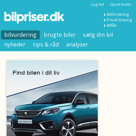
Log ind
Opret konto
Bilforsikring
Privat leasing
Billån
bilvurdering
brugte biler
sælg din bil
nyheder
tips & råd
analyser