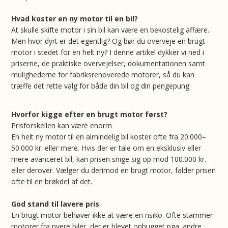
Hvad koster en ny motor til en bil?
At skulle skifte motor i sin bil kan være en bekostelig affære.
Men hvor dyrt er det egentlig? Og bør du overveje en brugt
motor i stedet for en helt ny? I denne artikel dykker vi ned i
priserne, de praktiske overvejelser, dokumentationen samt
mulighederne for fabriksrenoverede motorer, så du kan
træffe det rette valg for både din bil og din pengepung.
Hvorfor kigge efter en brugt motor først?
Prisforskellen kan være enorm
En helt ny motor til en almindelig bil koster ofte fra 20.000–
50.000 kr. eller mere. Hvis der er tale om en eksklusiv eller
mere avanceret bil, kan prisen snige sig op mod 100.000 kr.
eller derover. Vælger du derimod en brugt motor, falder prisen
ofte til en brøkdel af det.
God stand til lavere pris
En brugt motor behøver ikke at være en risiko. Ofte stammer
motorer fra nyere biler, der er blevet ophugget pga. andre