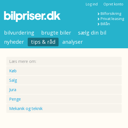
Log ind
Opret konto
Bilforsikring
Privat leasing
Billån
bilvurdering
brugte biler
sælg din bil
nyheder
tips & råd
analyser
Læs mere om:
Køb
Salg
Jura
Penge
Mekanik og teknik