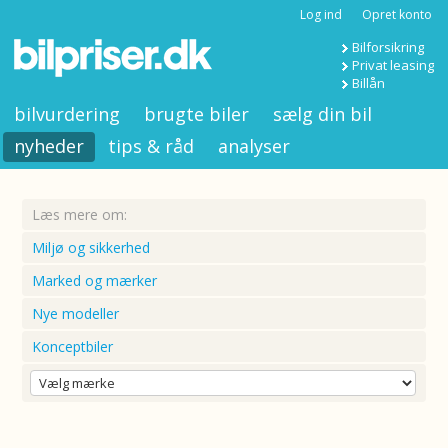
Log ind
Opret konto
Bilforsikring
Privat leasing
Billån
bilvurdering
brugte biler
sælg din bil
nyheder
tips & råd
analyser
Læs mere om:
Miljø og sikkerhed
Marked og mærker
Nye modeller
Konceptbiler