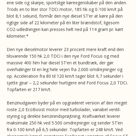
ene side og skarpe, sportslige køreegenskaber på den anden.
Trods en to liter stor TDCi motor, 185 hk og 0-100 km/t på
blot 8,1 sekund, formår den nye diesel ST’er at køre på den
rigtige side af 22 kilometer på én liter brændstof, ligesom
CO2-udledningen kan presses helt ned på 114 gram pr. kørt
kilometer.*
Den nye dieselmotor leverer 23 procent mere kraft end den
tilsvarende 150 hk 2,0 TDCi i den nye Ford Focus og med
massive 400 Nm har diesel ST’en et bundtræk, der gør
overhalinger til en leg hele vejen fra 2.000 omdrejninger og
op. Acceleration fra 80 til 120 km/t tager blot 9,7 sekunder i
sjette gear – 2,2 sekunder hurtigere end Ford Focus 2,0 TDCi.
Topfarten er 217 km/t.
Benzinudgaven byder på en opgraderet version af den meget
roste 2,0 EcoBoost motor med turbolader, variabel ventil-
styring og direkte benzinindsprøjtning. Kraftværket leverer
maksimale 250 hk ved 5.500 omdrejninger og sender ST’en
fra 0-100 km/t på 6,5 sekunder. Topfarten er 248 km/t. Ved