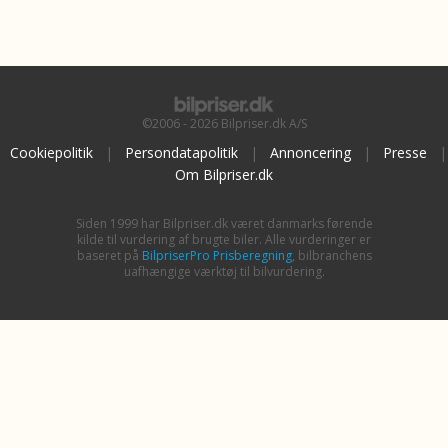
©2006 - 2026 Bilpriser.dk A/S
Cookiepolitik
|
Persondatapolitik
|
Annoncering
|
Presse
|
Om Bilpriser.dk
Siden 1999 har Bilpriser.dk været danmarks førende
kilde til vurdering af brugte biler. Alle vurderinger er
baseret på
BilpriserPro Prisberegning
, bilbranchens
uafhængige værktøj til bilvurdering.