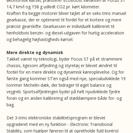
økonomisk kørsel, præsterer EcoBoost varianten af Focus ST
14,7 km/l og 158 g udledt CO2 pr. kørt kilometer.
Kraften fra begge motorer bliver tøjlet af en seks-trins manuel
gearkasse, der er optimeret til fordel for et kortere og mere
præcist gearskifte. Gearkassen er individuelt kalibreret til
henholdsvis benzin- og diesel-udgaven for hurtig acceleration
og behagelig højhastigheds-kørsel.
Mere direkte og dynamisk
Takket været ny teknologi, byder Focus ST på et strammere
chassis, ligesom affjedring og styretøj er blevet ændret til
fordel for en mere direkte og dynamisk køreoplevelse. Og for
første gang kommer ST’en også med nye, specialudviklede 19
tommer Michelin-dæk, der bidrager til øget balance og
vejgreb. Sportsaffjedringen byder på helt nyudviklede fjedre
foran og en anden kalibrering af støddæmpere både for- og
bag.
Det 3-trins elektroniske stabilitetsprogram er blevet
opgraderet med en ny funktion - Electronic Transitional
Stability, som hjælper føreren til at opretholde fuld kontrol