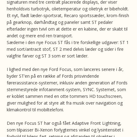
signaturen med tre centralt placerede displays, der viser
henholdsvis turbotryk, olietemperatur og olietryk er bibeholdt.
Et nyt, fladt læder-sportsrat, Recaro sportssæder, krom-finish
på gearknop, dørhåndtag og paneler samt ST pedaler
efterlader ingen tvivl om at dette er en kabine, der er skabt til
andet og mere end ren transport.
Sæderne i den nye Focus ST fås i tre forskellige udgaver: ST 1
med sort/antracit stof, ST 2 med delvis læder og sider i fire
valgfrie farver og ST 3 som er sort læder.
I lighed med den nye Ford Focus, som lanceres senere i år,
byder ST’en på en række af Fords prisvindende
førerassistance-systemer, inklusiv anden generation af Fords
stemmestyrede infotainment-system, SYNC. Systemet, som
er koblet sammen med en otte tommers HD touchscreen,
giver mulighed for at styre alt fra musik over navigation og
klimakontrol til mobiltelefoni.
Den nye Focus ST har også fået Adaptive Front Lightning,
som tilpasser Bi-Xenon forlygternes vinkel og lysintensitet i
forhold til bilens fart, retning og afstanden til objekter i