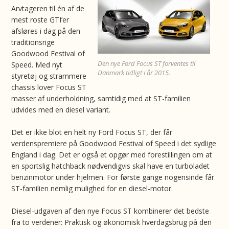
Arvtageren til én af de
mest roste GTI’er
afsløres i dag på den
traditionsrige
Goodwood Festival of
Den nye Ford Focus ST forventes til
Speed. Med nyt
Danmark tidligt i år 2015.
styretøj og strammere
chassis lover Focus ST
masser af underholdning, samtidig med at ST-familien
udvides med en diesel variant.
Det er ikke blot en helt ny Ford Focus ST, der får
verdenspremiere på Goodwood Festival of Speed i det sydlige
England i dag. Det er også et opgør med forestillingen om at
en sportslig hatchback nødvendigvis skal have en turboladet
benzinmotor under hjelmen. For første gange nogensinde får
ST-familien nemlig mulighed for en diesel-motor.
Diesel-udgaven af den nye Focus ST kombinerer det bedste
fra to verdener: Praktisk og økonomisk hverdagsbrug på den