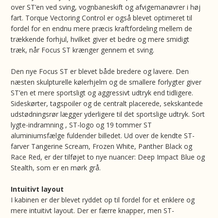
over ST’en ved sving, vognbaneskift og afvigemanøvrer i høj
fart. Torque Vectoring Control er også blevet optimeret til
fordel for en endnu mere præcis kraftfordeling mellem de
trækkende forhjul, hvilket giver et bedre og mere smidigt
træk, når Focus ST krænger gennem et sving.
Den nye Focus ST er blevet både bredere og lavere. Den
næsten skulpturelle kølerhjelm og de smallere forlygter giver
ST’en et mere sportsligt og aggressivt udtryk end tidligere.
Sideskørter, tagspoiler og de centralt placerede, sekskantede
udstødningsrør lægger yderligere til det sportslige udtryk. Sort
lygte-indramning , ST-logo og 19 tommer ST
aluminiumsfælge fuldender billedet. Ud over de kendte ST-
farver Tangerine Scream, Frozen White, Panther Black og
Race Red, er der tilføjet to nye nuancer: Deep Impact Blue og
Stealth, som er en mørk grå.
Intuitivt layout
I kabinen er der blevet ryddet op til fordel for et enklere og
mere intuitivt layout. Der er færre knapper, men ST-