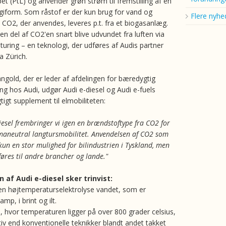
pet (PtL) og anvender grøn strøm til fremstilling af en
giform. Som råstof er der kun brug for vand og
Flere nyhe
 CO2, der anvendes, leveres p.t. fra et biogasanlæg.
en del af CO2'en snart blive udvundet fra luften via
turing – en teknologi, der udføres af Audis partner
a Zürich.
ngold, der er leder af afdelingen for bæredygtig
ng hos Audi, udgør Audi e-diesel og Audi e-fuels
gtigt supplement til elmobiliteten:
esel frembringer vi igen en brændstoftype fra CO2 for
maneutral langtursmobilitet. Anvendelsen af CO2 som
 kun en stor mulighed for bilindustrien i Tyskland, men
øres til andre brancher og lande."
 af Audi e-diesel sker trinvist:
 en højtemperaturselektrolyse vandet, som er
mp, i brint og ilt.
 hvor temperaturen ligger på over 800 grader celsius,
tiv end konventionelle teknikker blandt andet takket