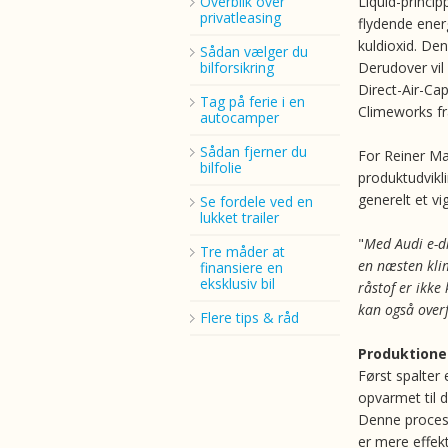
Overblik over
Liquid-princip
privatleasing
flydende ener
kuldioxid. Den
Sådan vælger du
bilforsikring
Derudover vil 
Direct-Air-Cap
Tag på ferie i en
Climeworks fr
autocamper
Sådan fjerner du
For Reiner Ma
bilfolie
produktudvikli
generelt et vi
Se fordele ved en
lukket trailer
"
Med Audi e-di
Tre måder at
en næsten kli
finansiere en
eksklusiv bil
råstof er ikke
kan også overf
Flere tips & råd
Produktionen
Først spalter
opvarmet til da
Denne proces,
er mere effek