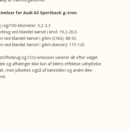
velser for Audi A3 Sportback g-tron:
 i kg/100 kilometer: 3,2-3,3
rbrug ved blandet kørsel i km/l: 19,2-20,0
n ved blandet kørsel i g/km (CNG): 88-92
n ved blandet kørsel i g/km (benzin): 115-120
stofforbrug og CO2-emission varierer alt efter valget
æk og afhænger ikke kun af bilens effektive udnyttelse
et, men påvirkes også af kørestilen og andre ikke-
rer.