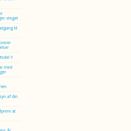
er
nger steget
dgang til
norerer
elser
Model Y
ar med
ger
ien
yn af din
dyrere at
ens år