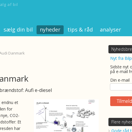
alg af bil
sælg din bil
nyheder
tips & råd
analyser
Nyhedsbre
- Audi Danmark
Nyt fra Bilp
Sidste nyt 
på e-mail h
Danmark
Din e-mail
brændstof: Aufi e-diesel
t endnu et
nden for
f nye, CO2-
dstoffer: Et
Flere nyhe
Dresden har
Gode råd ti