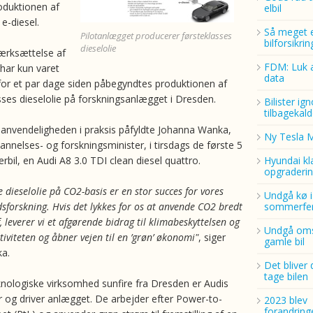
oduktionen af
elbil
 e-diesel.
Så meget 
Pilotanlægget producerer førsteklasses
bilforsikri
dieselolie
ærksættelse af
FDM: Luk a
har kun varet
data
or et par dage siden påbegyndtes produktionen af
sses dieselolie på forskningsanlægget i Dresden.
Bilister ig
tilbagekald
anvendeligheden i praksis påfyldte Johanna Wanka,
Ny Tesla 
nnelses- og forskningsminister, i tirsdags de første 5
terbil, en Audi A8 3.0 TDI clean diesel quattro.
Hyundai kl
opgraderin
e dieselolie på CO2-basis er en stor succes for vores
Undgå kø i
forskning. Hvis det lykkes for os at anvende CO2 bredt
sommerfer
 leverer vi et afgørende bidrag til klimabeskyttelsen og
Undgå oms
tiviteten og åbner vejen til en ’grøn’ økonomi"
, siger
gamle bil
a.
Det bliver 
tage bilen
nologiske virksomhed sunfire fra Dresden er Audis
r og driver anlægget. De arbejder efter Power-to-
2023 blev
forandring