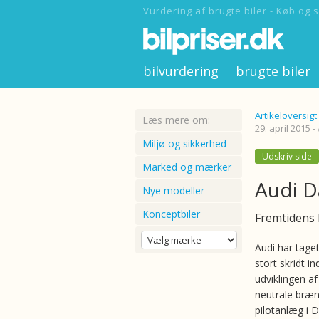
Vurdering af brugte biler - Køb og s
bilvurdering
brugte biler
Artikeloversigt
Læs mere om:
29. april 2015 
Miljø og sikkerhed
Udskriv side
Marked og mærker
Audi 
Nye modeller
Konceptbiler
Fremtidens 
Audi har tage
stort skridt i
udviklingen a
neutrale bræn
pilotanlæg i 