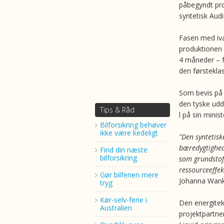
påbegyndt pr
syntetisk Audi
Fasen med iv
produktionen 
4 måneder – f
den førstekla
Som bevis på 
den tyske udda
Tips & Råd
l på sin minis
Bilforsikring behøver
ikke være kedeligt
"Den syntetisk
bæredygtigheds
Find din næste
bilforsikring
som grundstof,
ressourceeffek
Gør bilferien mere
Johanna Wank
tryg
Kør-selv-ferie i
Den energitek
Australien
projektpartne