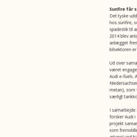
Sunfire får 
Det tyske udd
hos sunfire, s
spadestik til
2014 blev anl
anlægget frems
bilsektoren er
Ud over samar
været engager
Audi e-fuels. 
Niedersachsen
metan), som f
særligt tankko
I samarbejde
forsker Audi i
projekt sama
som fremstill
ætanol ved hj