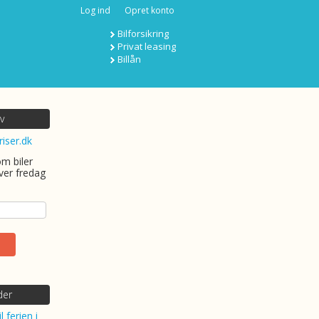
Log ind
Opret konto
Bilforsikring
Privat leasing
Billån
v
riser.dk
om biler
ver fredag
der
l ferien i