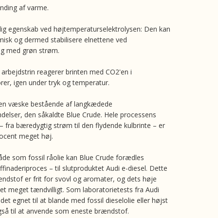
nding af varme.
ig egenskab ved højtemperaturselektrolysen: Den kan
isk og dermed stabilisere elnettene ved
ng med grøn strøm.
e arbejdstrin reagerer brinten med CO2'en i
rer, igen under tryk og temperatur.
r en væske bestående af langkædede
indelser, den såkaldte Blue Crude. Hele processens
– fra bæredygtig strøm til den flydende kulbrinte – er
ocent meget høj.
e som fossil råolie kan Blue Crude forædles
inaderiproces – til slutproduktet Audi e-diesel. Dette
ændstof er frit for svovl og aromater, og dets høje
et meget tændvilligt. Som laboratorietests fra Audi
 det egnet til at blande med fossil dieselolie eller højst
gså til at anvende som eneste brændstof.