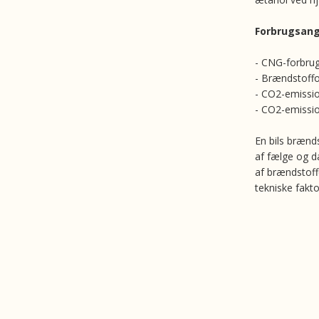
Forbrugsangi
- CNG-forbrug
- Brændstoffo
- CO2-emissio
- CO2-emissio
En bils brænd
af fælge og d
af brændstoff
tekniske fakto