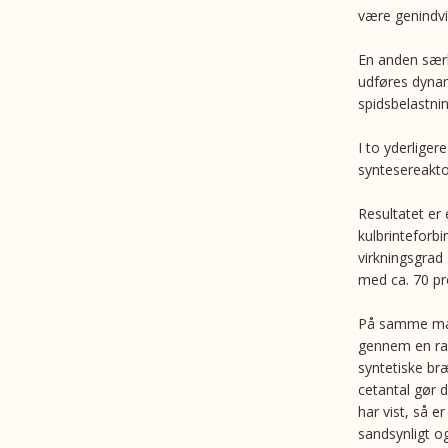
være genindvi
En anden særl
udføres dynam
spidsbelastni
I to yderliger
syntesereakto
Resultatet e
kulbrinteforb
virkningsgrad 
med ca. 70 pr
På samme måd
gennem en raff
syntetiske br
cetantal gør d
har vist, så er
sandsynligt o