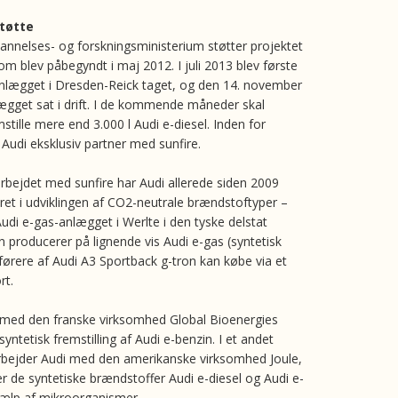
støtte
annelses- og forskningsministerium støtter projektet
om blev påbegyndt i maj 2012. I juli 2013 blev første
 anlægget i Dresden-Reick taget, og den 14. november
ægget sat i drift. I de kommende måneder skal
tille mere end 3.000 l Audi e-diesel. Inden for
 Audi eksklusiv partner med sunfire.
bejdet med sunfire har Audi allerede siden 2009
et i udviklingen af CO2-neutrale brændstoftyper –
Audi e-gas-anlægget i Werlte i den tyske delstat
 producerer på lignende vis Audi e-gas (syntetisk
ørere af Audi A3 Sportback g-tron kan købe via et
rt.
 med den franske virksomhed Global Bioenergies
 syntetisk fremstilling af Audi e-benzin. I et andet
rbejder Audi med den amerikanske virksomhed Joule,
er de syntetiske brændstoffer Audi e-diesel og Audi e-
ælp af mikroorganismer.