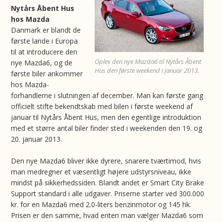
Nytårs Åbent Hus
hos Mazda
Danmark er blandt de
første lande i Europa
til at introducere den
Oplev den nye Mazda6 til Nytårs Åbent
nye Mazda6, og de
Hus den første weekend i januar 2013.
første biler ankommer
hos Mazda-
forhandlerne i slutningen af december. Man kan første gang
officielt stifte bekendtskab med bilen i første weekend af
januar til Nytårs Åbent Hus, men den egentlige introduktion
med et større antal biler finder sted i weekenden den 19. og
20. januar 2013.
Den nye Mazda6 bliver ikke dyrere, snarere tværtimod, hvis
man medregner et væsentligt højere udstyrsniveau, ikke
mindst på sikkerhedssiden. Blandt andet er Smart City Brake
Support standard i alle udgaver. Priserne starter ved 300.000
kr. for en Mazda6 med 2.0-liters benzinmotor og 145 hk.
Prisen er den samme, hvad enten man vælger Mazda6 som