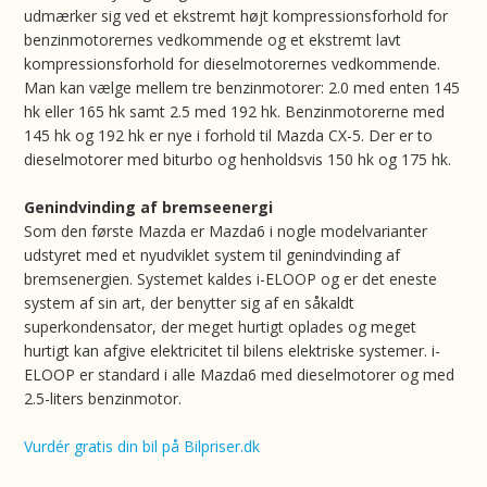
udmærker sig ved et ekstremt højt kompressionsforhold for
benzinmotorernes vedkommende og et ekstremt lavt
kompressionsforhold for dieselmotorernes vedkommende.
Man kan vælge mellem tre benzinmotorer: 2.0 med enten 145
hk eller 165 hk samt 2.5 med 192 hk. Benzinmotorerne med
145 hk og 192 hk er nye i forhold til Mazda CX-5. Der er to
dieselmotorer med biturbo og henholdsvis 150 hk og 175 hk.
Genindvinding af bremseenergi
Som den første Mazda er Mazda6 i nogle modelvarianter
udstyret med et nyudviklet system til genindvinding af
bremsenergien. Systemet kaldes i-ELOOP og er det eneste
system af sin art, der benytter sig af en såkaldt
superkondensator, der meget hurtigt oplades og meget
hurtigt kan afgive elektricitet til bilens elektriske systemer. i-
ELOOP er standard i alle Mazda6 med dieselmotorer og med
2.5-liters benzinmotor.
Vurdér gratis din bil på Bilpriser.dk