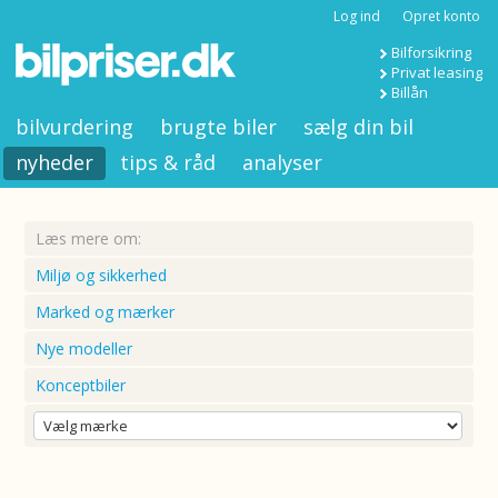
Log ind
Opret konto
Bilforsikring
Privat leasing
Billån
bilvurdering
brugte biler
sælg din bil
nyheder
tips & råd
analyser
Læs mere om:
Miljø og sikkerhed
Marked og mærker
Nye modeller
Konceptbiler