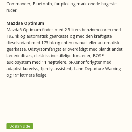
Commander, Bluetooth, fartpilot og mørktonede bageste
ruder.
Mazda6 Optimum
Mazda6 Optimum findes med 2.5-liters benzinmotoren med
192 hk og automatisk gearkasse og med den kraftigste
dieselvariant med 175 hk og enten manuel eller automatisk
gearkasse. Udstyrsomfanget er overdådigt med blandt andet
læderindtræk, elektrisk indstillelige forsæder, BOSE
audiosystem med 11 højttalere, bi-Xenonforlygter med
adaptivt kurvelys, fjernlysassistent, Lane Departure Warning
og 19” letmetalfælge.
Udskriv side