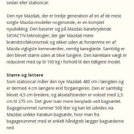
sedan eller stationcar.
Den nye Mazda6, der er tredje generation af en af de mest
solgte Mazda-modeller nogensinde, er en komplet
nyudvikling. Den baserer sig på Mazdas banebrydende
SKYACTIV-teknologier, der gør Mazda6 mere
brændstoføkonomisk og sikker uden at forsømme en af
Mazda vigtigste kerneværdier, nemlig køreglæde. Samtidig er
den blevet større uden at blive tungere. Den køreklare vægt er
reduceret med op til 100 kg i forhold til den tidligere model.
Større og lettere
Som stationcar måler den nye Mazda6 480 cm i længden og
er dermed 4 cm længere end forgængeren. Den er samtidig
blevet 4,5 cm bredere, og akselafstanden er vokset med 2,5
cm til 275 cm. Det giver især mere benplads ved bagsædet.
Bagagerummet rummer 506 liter og kan let udvides via
Mazdas unikke Karakuri-bagsæde, hvor man fra
bagagerummet med et enkelt håndgreb lægger bagsæderne
ned.