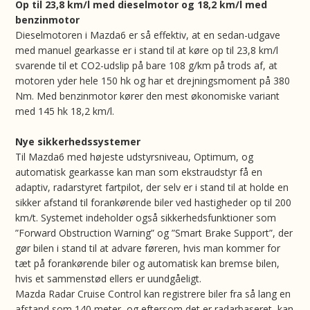
Op til 23,8 km/l med dieselmotor og 18,2 km/l med
benzinmotor
Dieselmotoren i Mazda6 er så effektiv, at en sedan-udgave
med manuel gearkasse er i stand til at køre op til 23,8 km/l
svarende til et CO2-udslip på bare 108 g/km på trods af, at
motoren yder hele 150 hk og har et drejningsmoment på 380
Nm. Med benzinmotor kører den mest økonomiske variant
med 145 hk 18,2 km/l.
Nye sikkerhedssystemer
Til Mazda6 med højeste udstyrsniveau, Optimum, og
automatisk gearkasse kan man som ekstraudstyr få en
adaptiv, radarstyret fartpilot, der selv er i stand til at holde en
sikker afstand til forankørende biler ved hastigheder op til 200
km/t. Systemet indeholder også sikkerhedsfunktioner som
”Forward Obstruction Warning” og ”Smart Brake Support”, der
gør bilen i stand til at advare føreren, hvis man kommer for
tæt på forankørende biler og automatisk kan bremse bilen,
hvis et sammenstød ellers er uundgåeligt.
Mazda Radar Cruise Control kan registrere biler fra så lang en
afstand som 140 meter, og eftersom det er radarbaseret, kan