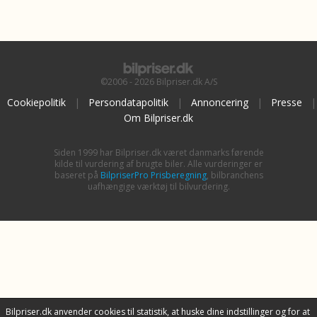
©2006 - 2026 Bilpriser.dk A/S
Cookiepolitik
|
Persondatapolitik
|
Annoncering
|
Presse
|
Om Bilpriser.dk
Siden 1999 har Bilpriser.dk været danmarks førende
kilde til vurdering af brugte biler. Alle vurderinger er
baseret på
BilpriserPro Prisberegning
, bilbranchens
uafhængige værktøj til bilvurdering.
Bilpriser.dk anvender cookies til statistik, at huske dine indstillinger og for at