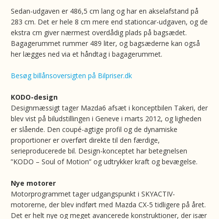
Sedan-udgaven er 486,5 cm lang og har en akselafstand på
283 cm. Det er hele 8 cm mere end stationcar-udgaven, og de
ekstra cm giver nærmest overdådig plads på bagsædet.
Bagagerummet rummer 489 liter, og bagsæderne kan også
her lægges ned via et håndtag i bagagerummet.
Besøg billånsoversigten på Bilpriser.dk
KODO-design
Designmæssigt tager Mazda6 afsæt i konceptbilen Takeri, der
blev vist på biludstillingen i Geneve i marts 2012, og ligheden
er slående. Den coupé-agtige profil og de dynamiske
proportioner er overført direkte til den færdige,
serieproducerede bil. Design-konceptet har betegnelsen
”KODO – Soul of Motion” og udtrykker kraft og bevægelse.
Nye motorer
Motorprogrammet tager udgangspunkt i SKYACTIV-
motorerne, der blev indført med Mazda CX-5 tidligere på året.
Det er helt nye og meget avancerede konstruktioner, der især