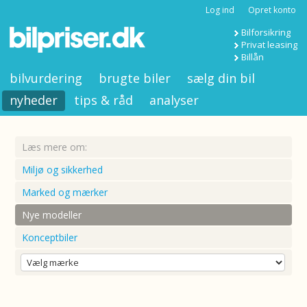
Log ind
Opret konto
Bilforsikring
Privat leasing
Billån
bilvurdering
brugte biler
sælg din bil
nyheder
tips & råd
analyser
Læs mere om:
Miljø og sikkerhed
Marked og mærker
Nye modeller
Konceptbiler