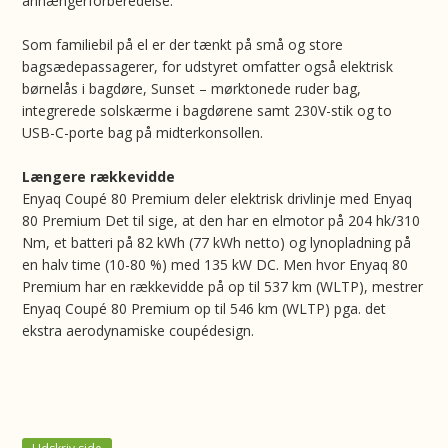
anhængerforberedelse.
Som familiebil på el er der tænkt på små og store
bagsædepassagerer, for udstyret omfatter også elektrisk
børnelås i bagdøre, Sunset – mørktonede ruder bag,
integrerede solskærme i bagdørene samt 230V-stik og to
USB-C-porte bag på midterkonsollen.
Længere rækkevidde
Enyaq Coupé 80 Premium deler elektrisk drivlinje med Enyaq
80 Premium Det til sige, at den har en elmotor på 204 hk/310
Nm, et batteri på 82 kWh (77 kWh netto) og lynopladning på
en halv time (10-80 %) med 135 kW DC. Men hvor Enyaq 80
Premium har en rækkevidde på op til 537 km (WLTP), mestrer
Enyaq Coupé 80 Premium op til 546 km (WLTP) pga. det
ekstra aerodynamiske coupédesign.