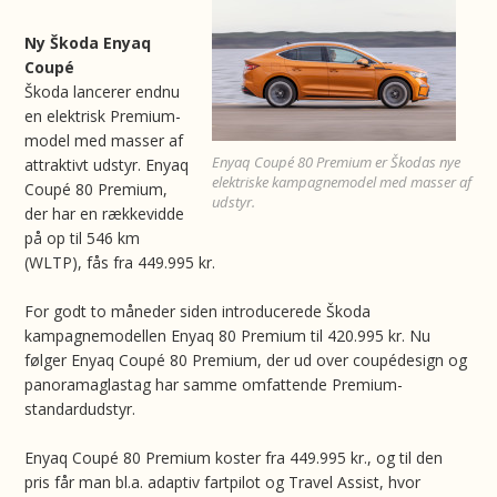
Ny Škoda Enyaq
Coupé
Škoda lancerer endnu
en elektrisk Premium-
model med masser af
Enyaq Coupé 80 Premium er Škodas nye
attraktivt udstyr. Enyaq
elektriske kampagnemodel med masser af
Coupé 80 Premium,
udstyr.
der har en rækkevidde
på op til 546 km
(WLTP), fås fra 449.995 kr.
For godt to måneder siden introducerede Škoda
kampagnemodellen Enyaq 80 Premium til 420.995 kr. Nu
følger Enyaq Coupé 80 Premium, der ud over coupédesign og
panoramaglastag har samme omfattende Premium-
standardudstyr.
Enyaq Coupé 80 Premium koster fra 449.995 kr., og til den
pris får man bl.a. adaptiv fartpilot og Travel Assist, hvor