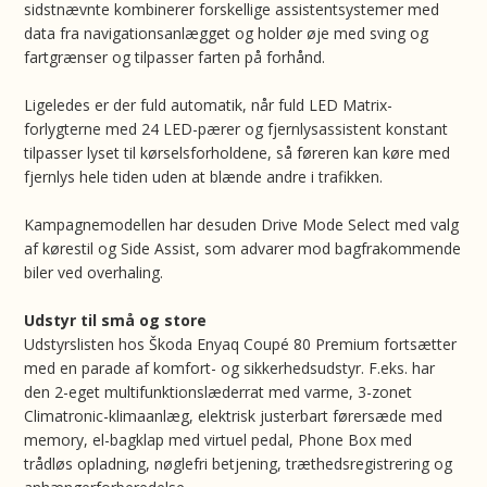
sidstnævnte kombinerer forskellige assistentsystemer med
data fra navigationsanlægget og holder øje med sving og
fartgrænser og tilpasser farten på forhånd.
Ligeledes er der fuld automatik, når fuld LED Matrix-
forlygterne med 24 LED-pærer og fjernlysassistent konstant
tilpasser lyset til kørselsforholdene, så føreren kan køre med
fjernlys hele tiden uden at blænde andre i trafikken.
Kampagnemodellen har desuden Drive Mode Select med valg
af kørestil og Side Assist, som advarer mod bagfrakommende
biler ved overhaling.
Udstyr til små og store
Udstyrslisten hos Škoda Enyaq Coupé 80 Premium fortsætter
med en parade af komfort- og sikkerhedsudstyr. F.eks. har
den 2-eget multifunktionslæderrat med varme, 3-zonet
Climatronic-klimaanlæg, elektrisk justerbart førersæde med
memory, el-bagklap med virtuel pedal, Phone Box med
trådløs opladning, nøglefri betjening, træthedsregistrering og