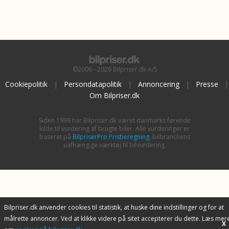
©2006 - 2026 Bilpriser.dk A/S
Cookiepolitik
|
Persondatapolitik
|
Annoncering
|
Presse
|
Om Bilpriser.dk
Siden 1999 har Bilpriser.dk været danmarks førende
kilde til vurdering af brugte biler. Alle vurderinger er
baseret på
BilpriserPro Prisberegning
, bilbranchens
uafhængige værktøj til bilvurdering.
Bilpriser.dk anvender cookies til statistik, at huske dine indstillinger og for at
målrette annoncer. Ved at klikke videre på sitet accepterer du dette. Læs mer
X